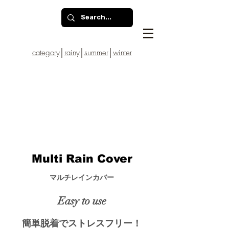
category
│
rainy
│
summer
│
winter
Multi Rain Cover
​マルチレインカバー
​Easy to use
簡単脱着でストレスフリー！