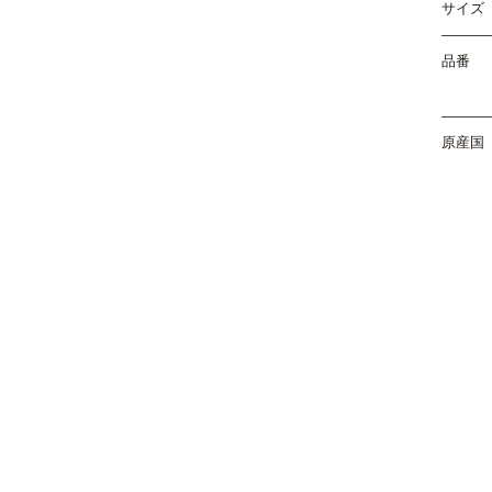
サイズ
品番
原産国