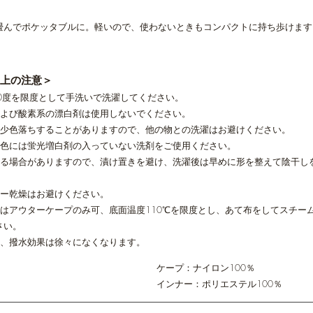
畳んでポケッタブルに。軽いので、使わないときもコンパクトに持ち歩けます
濯上の注意＞
40度を限度として手洗いで洗濯してください。
および酸素系の漂白剤は使用しないでください。
多少色落ちすることがありますので、他の物との洗濯はお避けください。
淡色には蛍光増白剤の入っていない洗剤をご使用ください。
する場合がありますので、漬け置きを避け、洗濯後は早めに形を整えて陰干し
ラー乾燥はお避けください。
ンはアウターケープのみ可、底面温度110℃を限度とし、あて布をしてスチー
さい。
後、撥水効果は徐々になくなります。
ケープ：ナイロン100％
インナー：ポリエステル100％