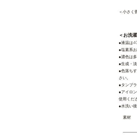
＜小さく
​＜お洗
●液温は
●塩素系
●濃色は
●生成・
●色落ち
さい。
●タンブ
●アイロ
使用くだ
●水洗い
素材