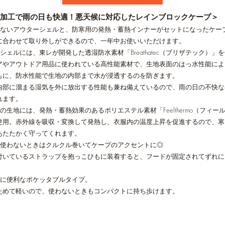
加工で雨の日も快適！悪天候に対応したレインブロックケープ＞
さないアウターシェルと、防寒用の発熱・蓄熱インナーがセットになったケー
に合わせて取り外しができるので、一年中お使いいただけます。
シェルには、東レが開発した透湿防水素材「Breathatec（ブリザテック）」
アやアウトドア用品に使われている高性能素材で、生地表面のはっ水性能によ
もに、防水性能で生地の内部まで水が浸透するのを防ぎます。
内部に溜まる湿気を外に放出する性能も兼ね備えているので、雨の日の不快な
れます。
の生地には、発熱・蓄熱効果のあるポリエステル素材「Feelthermo（フィー
使用。赤外線を吸収・変換して発熱し、衣服内の温度上昇を促進するので、寒
あたたかく守ってくれます。
を使わないときはクルクル巻いてケープのアクセントに◎
付いているストラップを抱っこひもに装着すると、フードが固定されてずれに
びに便利なポケッタブルタイプ。
ためて軽いので、使わないときもコンパクトに持ち歩けます。