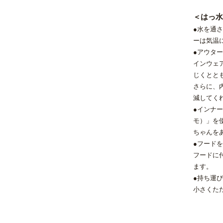
＜はっ水
●水を通
ーは気温
●アウター
インウェ
じくとと
さらに、
減してく
●インナー
モ）」を
ちゃんを
●フード
フードに
ます。
●持ち運
小さくた