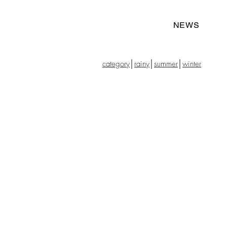
NEWS
category
│
rainy
│
summer
│
winter