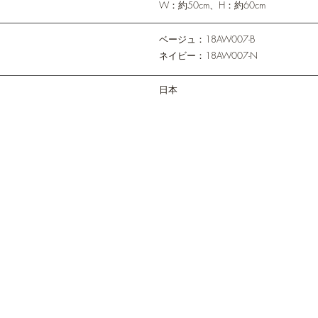
W：約50cm、H：約60cm
ベージュ：18AW007-B
​ネイビー：18AW007-N
日本
Hara Trading Co., Ltd.
TEL：045-317-2251