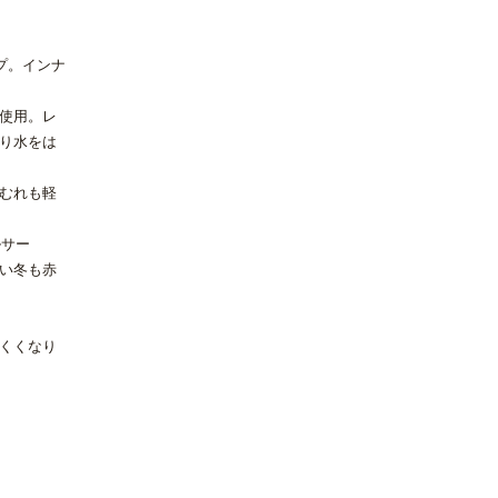
プ。インナ
を使用。レ
り水をは
むれも軽
ルサー
い冬も赤
くくなり