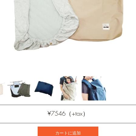
¥7546（+tax）
カートに追加